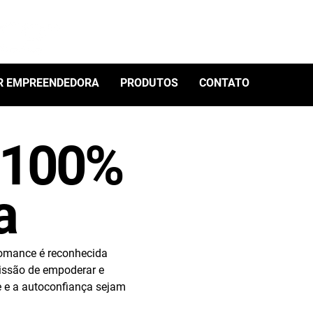
R EMPREENDEDORA
PRODUTOS
CONTATO
e 100%
a
omance é reconhecida
issão de empoderar e
e e a autoconfiança sejam