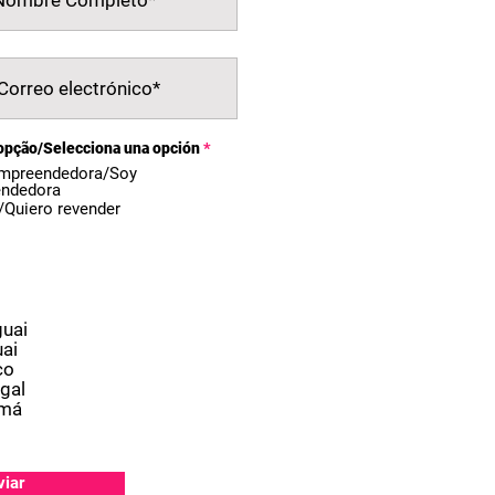
opção/Selecciona una opción
*
mpreendedora/Soy
ndedora
/Quiero revender
l
uai
ai
co
gal
má
viar