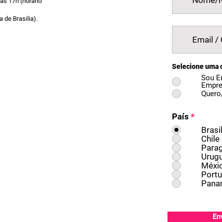
às 17h (horário
 de Brasilia).​
Selecione uma 
Sou E
Empre
Quero
País
*
Brasi
Chile
Parag
Urugu
Méxi
Portu
Pana
En