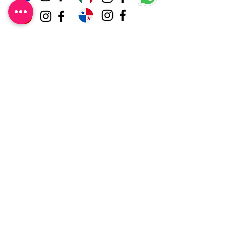
Contenido
Exclusivo
¿Quieres recibir este y otros
contenidos publicados?
Selecciona una opción
*
Soy Emprendedora
Quiero revender